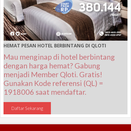
HEMAT PESAN HOTEL BERBINTANG DI QLOTI
Mau menginap di hotel berbintang
dengan harga hemat? Gabung
menjadi Member Qloti. Gratis!
Gunakan Kode referensi (QL) =
1918006 saat mendaftar.
Daftar Sekarang