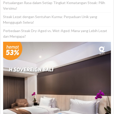
Petualangan Rasa dalam Setiap Tingkat Kematangan Steak: Pilih
Versimu!
Steak Lezat dengan Sentuhan Kurma: Perpaduan Unik yang
Menggugah Selera!
Perbedaan Steak Dry-Aged vs. Wet-Aged: Mana yang Lebih Lezat
dan Mengapa?